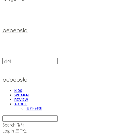
bebeoslo
bebeoslo
KIDS
WOMEN
REVIEW
ABOUT
착한 선택
Search
검색
Log In
로그인