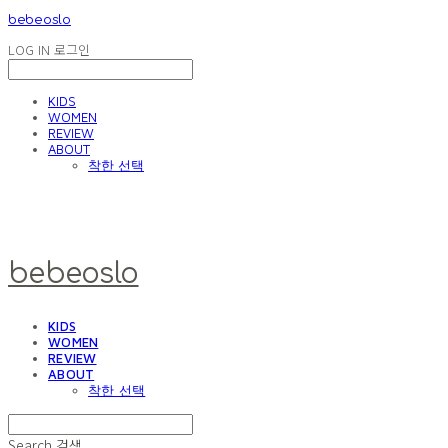
bebeoslo
LOG IN
로그인
KIDS
WOMEN
REVIEW
ABOUT
착한 선택
bebeoslo
KIDS
WOMEN
REVIEW
ABOUT
착한 선택
Search
검색