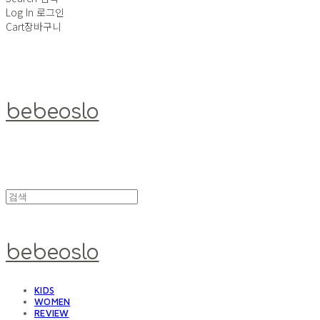
Log In
로그인
Cart
장바구니
bebeoslo
bebeoslo
KIDS
WOMEN
REVIEW