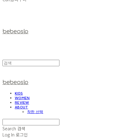
bebeoslo
bebeoslo
KIDS
WOMEN
REVIEW
ABOUT
착한 선택
Search
검색
Log In
로그인